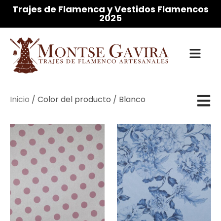
Ir
Trajes de Flamenca y Vestidos Flamencos
2025
al
contenido
Inicio
/ Color del producto / Blanco