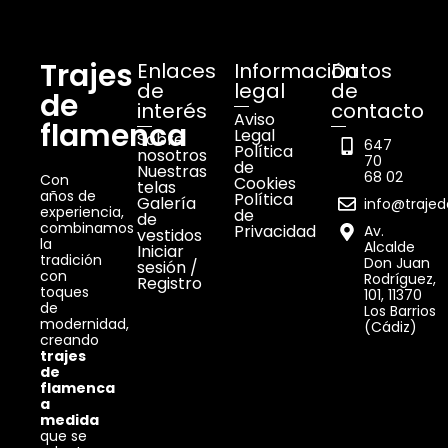
Trajes
Enlaces
Información
Datos
de
legal
de
de
interés
contacto
Aviso
flamenca
Legal
Sobre
647
Política
nosotros
70
de
Nuestras
68 02
Con
Cookies
telas
años de
Política
Galería
info@traje
experiencia,
de
de
combinamos
Privacidad
Av.
vestidos
la
Alcalde
Iniciar
tradición
Don Juan
sesión /
con
Rodríguez,
Registro
toques
101, 11370
de
Los Barrios
modernidad,
(Cádiz)
creando
trajes
de
flamenca
a
medida
que se