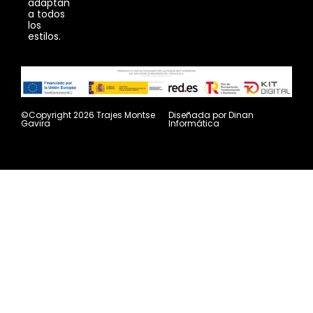
adaptan
a todos
los
estilos.
©Copyright 2026 Trajes Montse
Diseñada por
Dinan
Gavira
Informática