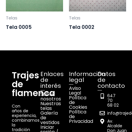
Telas
Telas
Tela 0005
Tela 0002
Trajes
Enlaces
Información
Datos
de
legal
de
de
interés
contacto
Aviso
flamenca
Legal
Sobre
647
Política
nosotros
70
de
Nuestras
68 02
Con
Cookies
telas
años de
Política
Galería
info@traje
experiencia,
de
de
combinamos
Privacidad
Av.
vestidos
la
Alcalde
Iniciar
tradición
Don Juan
sesión /