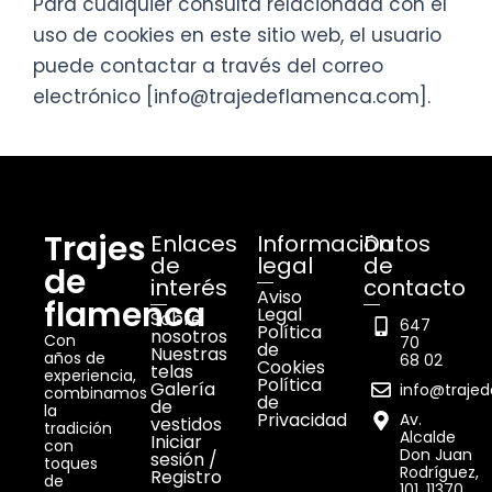
Para cualquier consulta relacionada con el
uso de cookies en este sitio web, el usuario
puede contactar a través del correo
electrónico [info@trajedeflamenca.com].
Trajes
Enlaces
Información
Datos
de
legal
de
de
interés
contacto
Aviso
flamenca
Legal
Sobre
647
Política
nosotros
Con
70
de
Nuestras
años de
68 02
Cookies
telas
experiencia,
Política
Galería
info@traje
combinamos
de
de
la
Privacidad
Av.
vestidos
tradición
Alcalde
Iniciar
con
Don Juan
sesión /
toques
Rodríguez,
Registro
de
101, 11370