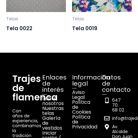
Telas
Telas
Tela 0022
Tela 0019
Trajes
Enlaces
Información
Datos
de
legal
de
de
interés
contacto
Aviso
flamenca
Legal
Sobre
647
Política
nosotros
70
de
Nuestras
68 02
Con
Cookies
telas
años de
Política
Galería
info@traje
experiencia,
de
de
combinamos
Privacidad
Av.
vestidos
la
Alcalde
Iniciar
tradición
Don Juan
sesión /