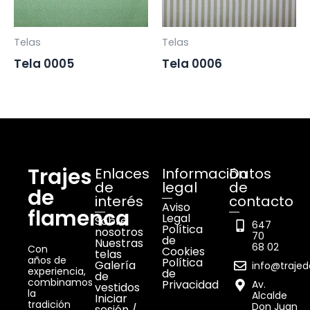
Telas
Telas
Tela 0005
Tela 0006
Trajes
Enlaces
Información
Datos
de
legal
de
de
interés
contacto
Aviso
flamenca
Legal
Sobre
647
Política
nosotros
70
de
Nuestras
68 02
Con
Cookies
telas
años de
Política
Galería
info@traje
experiencia,
de
de
combinamos
Privacidad
Av.
vestidos
la
Alcalde
Iniciar
tradición
Don Juan
sesión /