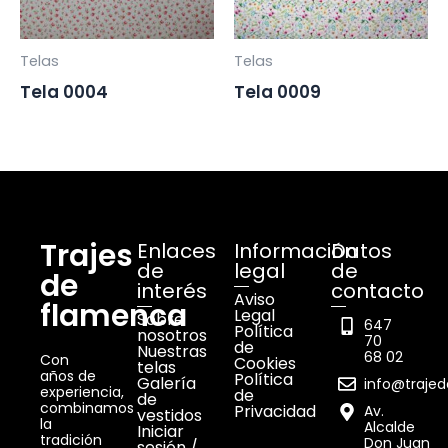
Telas
Telas
Tela 0004
Tela 0009
Trajes
Enlaces
Información
Datos
de
legal
de
de
interés
contacto
Aviso
flamenca
Legal
Sobre
647
Política
nosotros
70
de
Nuestras
68 02
Con
Cookies
telas
años de
Política
Galería
info@traje
experiencia,
de
de
combinamos
Privacidad
Av.
vestidos
la
Alcalde
Iniciar
tradición
Don Juan
sesión /